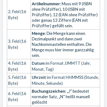
Artikelnummer
: Muss mit 9 (ISBN
ohne Prüfziffer), 10 (ISBN mit
2. Feld (16
Prüfziffer), 12 (EAN ohne Prüfziffer)
Byte)
oder genau 13 Ziffern (EAN mit
Prüfziffer) gefüllt sein.
Menge
: Die Menge kann einen
Dezimalpunkt und dann zwei
3. Feld (16
Nachkommastellen enthalten. Die
Byte)
Menge muss hier immer ganzzahlig
sein.
4. Feld (16
Datum
im Format JJMMTT (Jahr,
Byte)
Monat, Tag)
5. Feld (16
Uhrzeit
im Format HHMMSS (Stunde,
Byte)
Minute, Sekunde)
Buchungszeichen
: „J“ bedeutet
6. Feld (16
normaler Satz, „N“ heißt manuell
Byte)
gelöscht