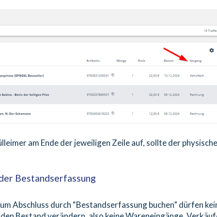
leimer am Ende der jeweiligen Zeile auf, sollte der physisch
der Bestandserfassung
zum Abschluss durch “Bestandserfassung buchen” dürfen kei
den Bestand verändern, also keine Wareneingänge, Verkäuf