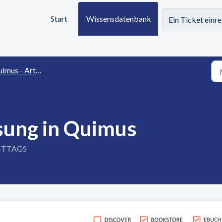
Start
Wissensdatenbank
Ein Ticket einr
us - Artikelmanagement
sung in Quimus
MITTAGS