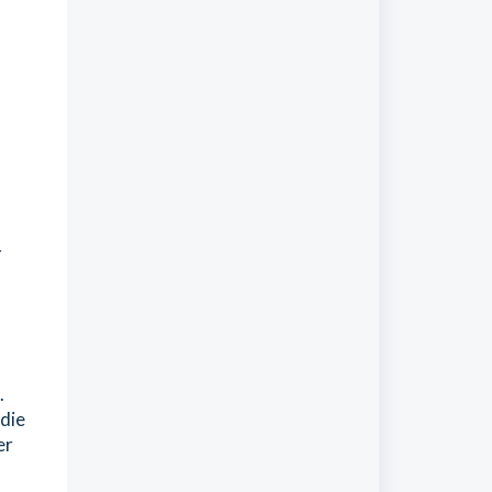
r
.
 die
er