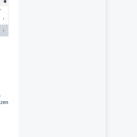
m
tzen