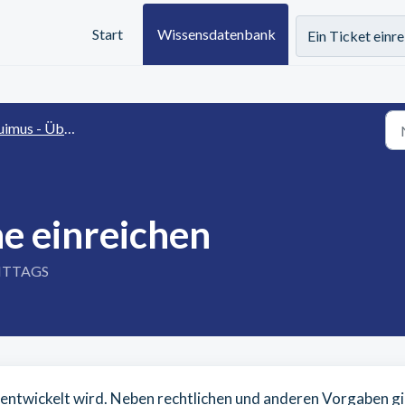
Start
Wissensdatenbank
Ein Ticket einr
mus - Überblick
e einreichen
MITTAGS
rentwickelt wird. Neben rechtlichen und anderen Vorgaben gi