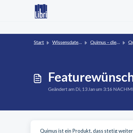
Zum hauptsächlichen Inhalt gehen
Start
Wissensdatenbank
Quimus – die Online-Plattform für den Buchhandel
Qui
Featurewünsch
Geändert am Di, 13 Jan um 3:16 NACH
Quimus ist ein Produkt, dass stetig weite